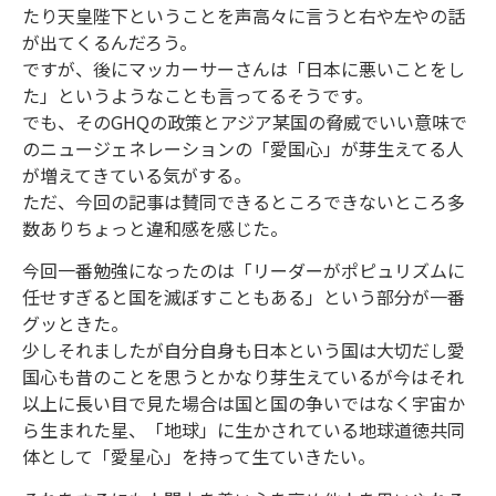
たり天皇陛下ということを声高々に言うと右や左やの話
が出てくるんだろう。
ですが、後にマッカーサーさんは「日本に悪いことをし
た」というようなことも言ってるそうです。
でも、そのGHQの政策とアジア某国の脅威でいい意味で
のニュージェネレーションの「愛国心」が芽生えてる人
が増えてきている気がする。
ただ、今回の記事は賛同できるところできないところ多
数ありちょっと違和感を感じた。
今回一番勉強になったのは「リーダーがポピュリズムに
任せすぎると国を滅ぼすこともある」という部分が一番
グッときた。
少しそれましたが自分自身も日本という国は大切だし愛
国心も昔のことを思うとかなり芽生えているが今はそれ
以上に長い目で見た場合は国と国の争いではなく宇宙か
ら生まれた星、「地球」に生かされている地球道徳共同
体として「愛星心」を持って生ていきたい。