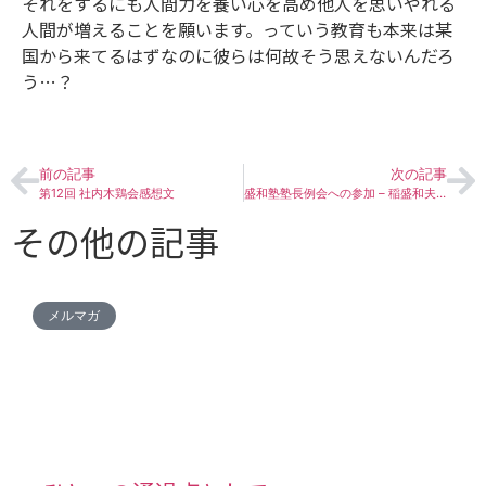
それをするにも人間力を養い心を高め他人を思いやれる
人間が増えることを願います。っていう教育も本来は某
国から来てるはずなのに彼らは何故そう思えないんだろ
う…？
前の記事
次の記事
第12回 社内木鶏会感想文
盛和塾塾長例会への参加 – 稲盛和夫氏との初対面
その他の記事
メルマガ