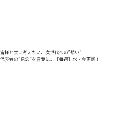
わたしたちについて
事業内容
社会応援活動
会社概要
NEWS
採用情報
サイトマップ
皆様と共に考えたい、次世代への”想い”
代表者の”信念”を言葉に。【毎週】水・金更新！
トクキレ
トクキレ楽天市場店
トクキレYahoo!ショッピング店
トクキレヤフオク！店